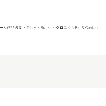
ーム
作品選集
Diary
Books
クロニクル
Bio & Contact