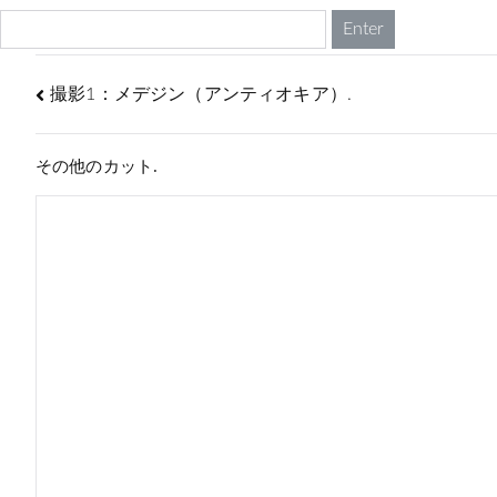
撮影1：メデジン（アンティオキア）.
その他のカット.