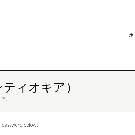
ホ
ンティオキア）
キア）
ur password below: