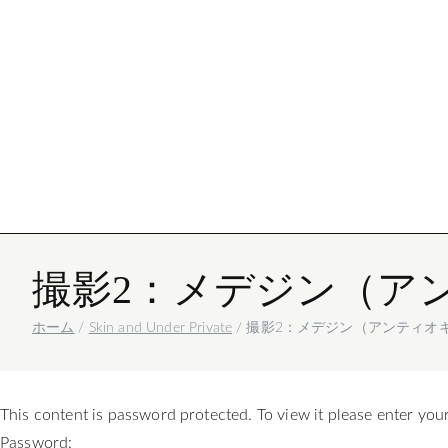
Igor Mattio
写真
撮影2：メデジン（ア
ホーム
Skin and Under Private
撮影2：メデジン（アンティオ
This content is password protected. To view it please enter yo
Password: