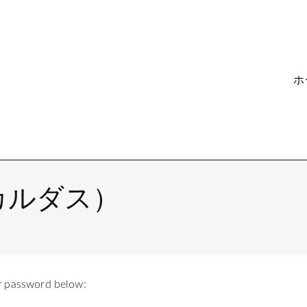
ホ
カルダス）
）
ur password below: