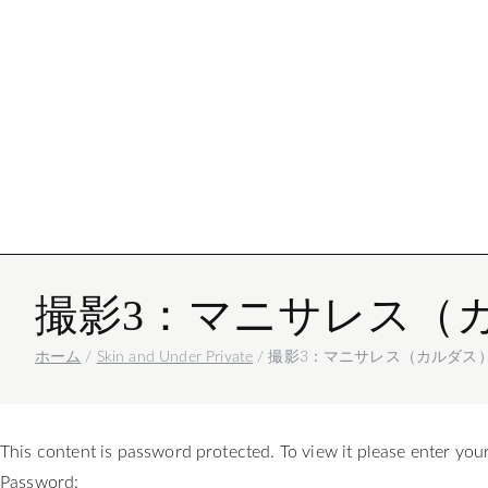
Igor Mattio
写真
撮影3：マニサレス（
ホーム
Skin and Under Private
撮影3：マニサレス（カルダス
This content is password protected. To view it please enter yo
Password: