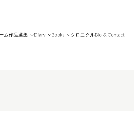
ーム
作品選集
Diary
Books
クロニクル
Bio & Contact